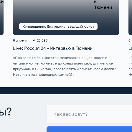
Куприященко Екатерина, ведущий юрист
6 апреля
26 093
6
Live: Россия 24 - Интервью в Тюмени
L
«Про закон о банкротстве физических лиц слышали и
«
читали многие, но не все до конца понимают, для чего он
ч
?
придуман. Как же так, просто взять и списать всем долги?
п
Нет ли в этом подводных камней?»
Н
ы?